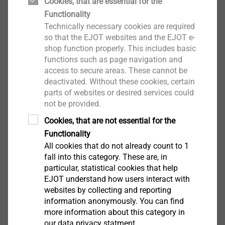
Cookies, that are essential for the
Winfried Schwarz是毅结特的核心联系人，负责处理与
Functionality
上述有关的意见和投诉，他同时也是毅结特的首席合规
Technically necessary cookies are required
官和人权代表。他是一名自聘律师，不受毅结特管理层
so that the EJOT websites and the EJOT e-
的指示约束。他直接向毅结特集团的管理合伙人汇报工
毅结特投诉程序规则
shop function properly. This includes basic
作。您可以通过电话+49 163 5290 860和电子邮件
functions such as page navigation and
compliance@ejot.com与Schwarz先生联系。此电子邮
access to secure areas. These cannot be
deactivated. Without these cookies, certain
ZH
件地址为 Schwarz 先生专用，第三方无法查看。
parts of websites or desired services could
EN
not be provided.
:
Cookies, that are not essential for the
如果您希望匿名联系Schwarz先生，您可以匿名写信至
Functionality
上述电子邮件地址或邮寄至以下地址：
Whistleblower
All cookies that do not already count to 1
毅结特投诉程序规则中文
261 KB
fall into this category. These are, in
保密/不公开
particular, statistical cookies that help
Winfried Schwarz先生
EJOT understand how users interact with
毅结特控股有限公司
websites by collecting and reporting
德国巴特贝勒堡赫伦加滕路1号，邮编：57319
information anonymously. You can find
more information about this category in
our data privacy statment