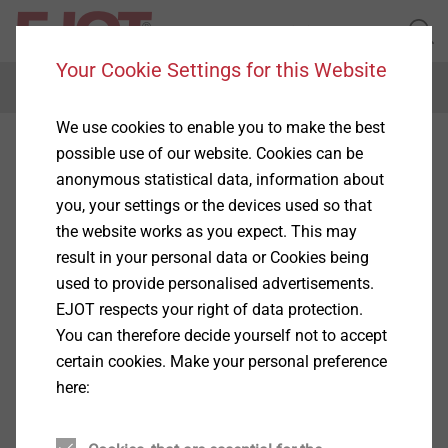
Your Cookie Settings for this Website
Menu
We use cookies to enable you to make the best
投诉举报流程
possible use of our website. Cookies can be
anonymous statistical data, information about
you, your settings or the devices used so that
the website works as you expect. This may
毅结特对举报人持开放态度，并根据《欧盟举报人指
result in your personal data or Cookies being
令》（2019 年 11 月 26 日发布的欧盟第2019/1937号
used to provide personalised advertisements.
指令，旨在保护举报违反欧盟法律的人）以及《德国举
EJOT respects your right of data protection.
报人保护法》行事。
You can therefore decide yourself not to accept
.
certain cookies. Make your personal preference
毅结特还承诺尊重人权和环境，并对自己的供应链和价
here:
值链负责。
Show More
.