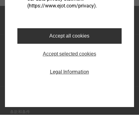
(https://www.ejot.com/privacy).
这是《德国举报人保护法》第12条所指的内部举报办
公室，由外部人员担任。举报人也可以联系外部举报办
首页
公室，如德国联邦司法局（《德国举报人保护法》第
19条）或德国联邦卡特尔办公室（《德国举报人保护
Accept all cookies
法》第22条）。
毅结特紧固件系统（太仓）有限公司
江苏省太仓市娄东街道发达路165号，邮编215413
Accept selected cookies
您可以举报违反人权或环境义务的行为、其他违法行为
和违反毅结特内部规定的行为，也可以仅仅怀疑可能存
Legal Information
在违法行为和/或风险。
优酷-这世界很酷
有关投诉程序的详细信息，特别是收到您的投诉后的进
苏ICP备17063432号-1
一步程序，请参阅与《德国供应链法》相关的毅结特投
隐私
诉程序规则。
条款和条件
打印此页
Copyright © 2026 EJOT