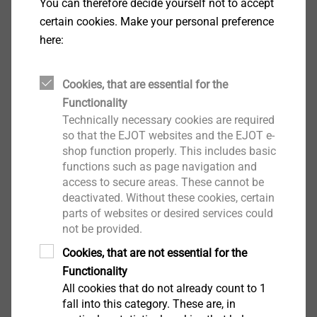
You can therefore decide yourself not to accept
着我们的能力以及对客户需求的理解。
certain cookies. Make your personal preference
here:
Cookies, that are essential for the
Functionality
Technically necessary cookies are required
so that the EJOT websites and the EJOT e-
shop function properly. This includes basic
functions such as page navigation and
access to secure areas. These cannot be
deactivated. Without these cookies, certain
parts of websites or desired services could
not be provided.
Cookies, that are not essential for the
我们文化的特点是诚信和感恩。员工承诺是我们
Functionality
持续更新和取得出色业绩的保证。
All cookies that do not already count to 1
fall into this category. These are, in